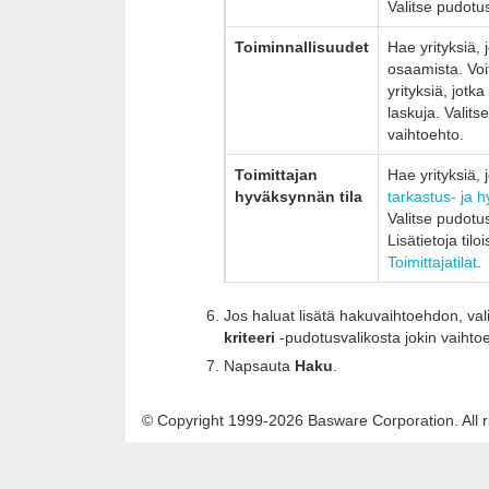
Valitse pudotu
Toiminnallisuudet
Hae yrityksiä, j
osaamista. Voi
yrityksiä, jotk
laskuja. Valits
vaihtoehto.
Toimittajan
Hae yrityksiä, jo
hyväksynnän tila
tarkastus- ja 
Valitse pudotu
Lisätietoja til
Toimittajatilat
.
Jos haluat lisätä hakuvaihtoehdon, val
kriteeri
-pudotusvalikosta jokin vaihto
Napsauta
Haku
.
© Copyright 1999-2026 Basware Corporation. All r