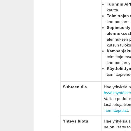
Tuonnin API
kautta
Toimittajan 
kampanjan t
Sopimus dy
alennukses
alennuksen p
kutsun tulok
Kampanjaku
toimittaja ta
kampanjan y
Käyttöliitty
toimittajaeh
Suhteen tila
Hae yrityksiä 
hyväksyntäkie
Valitse pudotus
Lisätietoja til
Toimittajatilat
.
Yhteys luotu
Hae yrityksiä s
ne on lisätty to