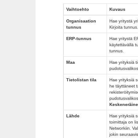
Vaihtoehto
Kuvaus
Organisaation
Hae yritystä yr
tunnus
Kirjoita tunnus
ERP-tunnus
Hae yritystä E
käytettävällä t
tunnus.
Maa
Hae yrityksiä t
pudotusvaliko
Tietolistan tila
Hae yrityksiä 
he täyttäneet t
rekisteröitymi
pudotusvaliko
Keskeneräin
Lähde
Hae yrityksiä 
toimittaja on l
Networkiin. Va
jokin seuraavis