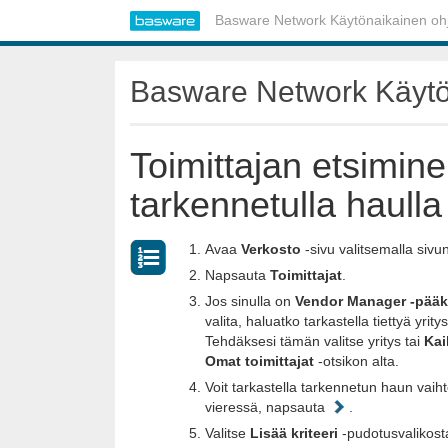
Basware Network Käytönaikainen oh
Basware Network Käytö
Toimittajan etsimin
tarkennetulla haulla
Avaa
Verkosto
-sivu valitsemalla sivu
Napsauta
Toimittajat
.
Jos sinulla on
Vendor Manager -pääk
valita, haluatko tarkastella tiettyä yrity
Tehdäksesi tämän valitse yritys tai
Kai
Omat toimittajat
-otsikon alta.
Voit tarkastella tarkennetun haun vaih
vieressä, napsauta
.
Valitse
Lisää kriteeri
-pudotusvalikosta