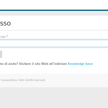
esso
ente
no di aiuto? Visitare il sito Web all’indirizzo
Knowledge base
orporation. Tutti i diritti riservati.