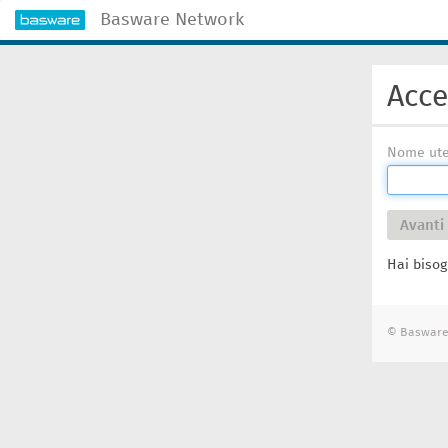
Basware Network
Acc
Nome ut
Avanti
Hai bisog
© Basware C